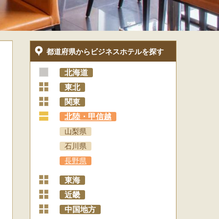
都道府県からビジネスホテルを探す
北海道
+
東北
+
関東
+
北陸・甲信越
山梨県
石川県
長野県
+
東海
+
近畿
+
中国地方