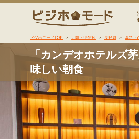
ビジホモ
ビジホモードTOP
>
北陸・甲信越
>
長野県
>
蓼科・
「カンデオホテルズ茅
味しい朝食