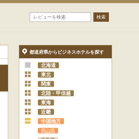
都道府県からビジネスホテルを探す
北海道
+
東北
+
関東
+
北陸・甲信越
+
東海
+
近畿
+
中国地方
岡山県