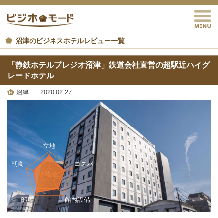
M
ビジホモード
沼津のビジネスホテルレビュー一覧
「静鉄ホテルプレジオ沼津」鉄道会社直営の超駅近ハイグ
レードホテル
沼津
2020.02.27