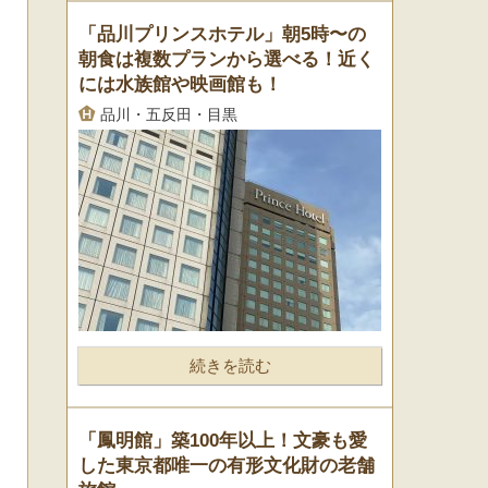
「品川プリンスホテル」朝5時〜の
朝食は複数プランから選べる！近く
には水族館や映画館も！
品川・五反田・目黒
続きを読む
「鳳明館」築100年以上！文豪も愛
した東京都唯一の有形文化財の老舗