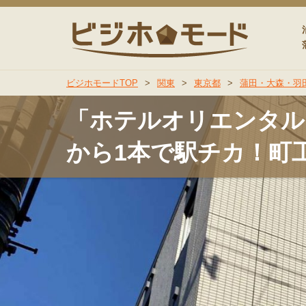
ビジホモ
ビジホモードTOP
>
関東
>
東京都
>
蒲田・大森・羽
「ホテルオリエンタル
から1本で駅チカ！町