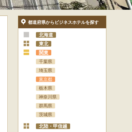
都道府県からビジネスホテルを探す
北海道
+
東北
+
関東
千葉県
埼玉県
東京都
栃木県
神奈川県
群馬県
茨城県
+
北陸・甲信越