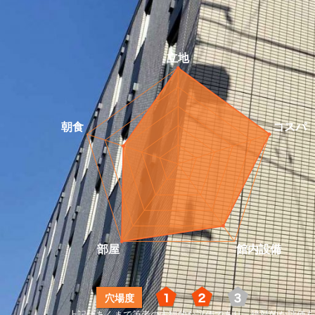
1
2
3
穴場度
上記はあくまで筆者の主観的な評価であり、絶対的な評価を