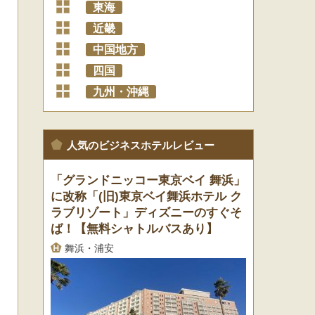
+
東海
+
近畿
+
中国地方
+
四国
+
九州・沖縄
人気のビジネスホテルレビュー
「グランドニッコー東京ベイ 舞浜」
に改称「(旧)東京ベイ舞浜ホテル ク
ラブリゾート」ディズニーのすぐそ
ば！【無料シャトルバスあり】
舞浜・浦安