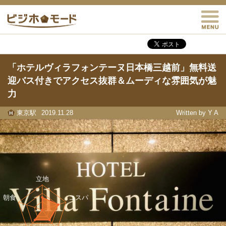
M
ビジホモード
「ホテルヴィラフォンテーヌ日本橋三越前」無料送
迎バス付きでアクセス抜群＆ムーディな雰囲気が魅
力
東京駅
2019.11.28
Written by Y A