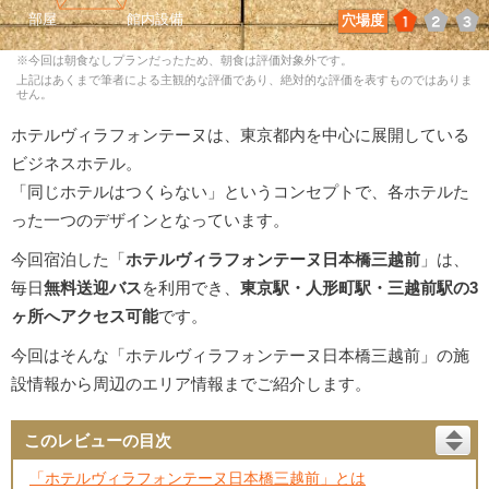
1
2
3
穴場度
※今回は朝食なしプランだったため、朝食は評価対象外です。
上記はあくまで筆者による主観的な評価であり、絶対的な評価を表すものではありま
せん。
ホテルヴィラフォンテーヌは、東京都内を中心に展開している
ビジネスホテル。
「同じホテルはつくらない」というコンセプトで、各ホテルた
った一つのデザインとなっています。
今回宿泊した「
ホテルヴィラフォンテーヌ日本橋三越前
」は、
毎日
無料送迎バス
を利用でき、
東京駅・人形町駅・三越前駅の3
ヶ所へアクセス可能
です。
今回はそんな「ホテルヴィラフォンテーヌ日本橋三越前」の施
設情報から周辺のエリア情報までご紹介します。
このレビューの目次
「ホテルヴィラフォンテーヌ日本橋三越前」とは