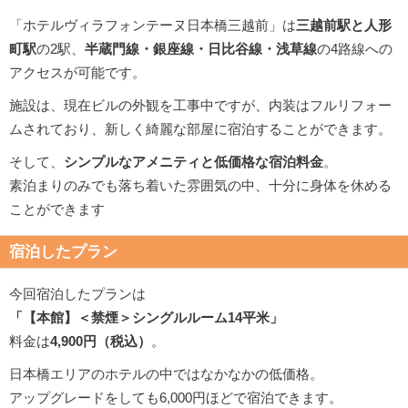
「ホテルヴィラフォンテーヌ日本橋三越前」は
三越前駅と人形
町駅
の2駅、
半蔵門線・銀座線・日比谷線・浅草線
の4路線への
アクセスが可能です。
施設は、現在ビルの外観を工事中ですが、内装はフルリフォー
ムされており、新しく綺麗な部屋に宿泊することができます。
そして、
シンプルなアメニティと低価格な宿泊料金
。
素泊まりのみでも落ち着いた雰囲気の中、十分に身体を休める
ことができます
宿泊したプラン
今回宿泊したプランは
「【本館】＜禁煙＞シングルルーム14平米」
料金は
4,900円（税込）
。
日本橋エリアのホテルの中ではなかなかの低価格。
アップグレードをしても6,000円ほどで宿泊できます。