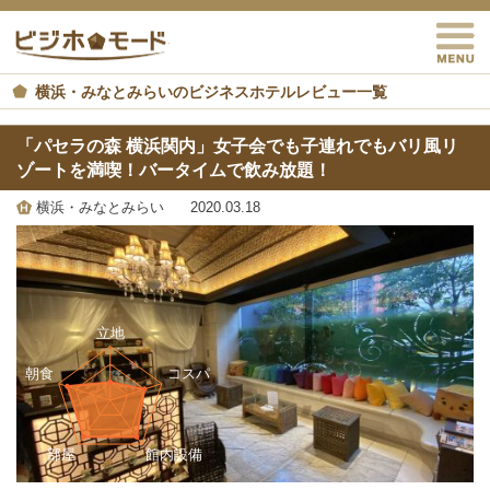
M
ビジホモード
横浜・みなとみらいのビジネスホテルレビュー一覧
「パセラの森 横浜関内」女子会でも子連れでもバリ風リ
ゾートを満喫！バータイムで飲み放題！
横浜・みなとみらい
2020.03.18