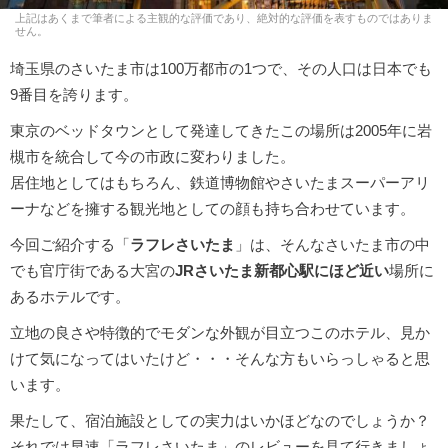
上記はあくまで筆者による主観的な評価であり、絶対的な評価を表すものではありま
せん。
埼玉県のさいたま市は100万都市の1つで、その人口は日本でも
9番目を誇ります。
東京のベッドタウンとして発達してきたこの場所は2005年に岩
槻市を統合して今の市政に変わりました。
居住地としてはもちろん、鉄道博物館やさいたまスーパーアリ
ーナなどを擁する観光地としての顔も持ち合わせています。
今回ご紹介する「
ラフレさいたま
」は、そんなさいたま市の中
でも官庁街である大宮の
JRさいたま新都心駅にほど近い
場所に
あるホテルです。
立地の良さや特徴的でモダンな外観が目立つこのホテル、見か
けて気になってはいたけど・・・そんな方もいらっしゃると思
います。
果たして、宿泊施設としての実力はいかほどなのでしょうか？
それでは早速「ラフレさいたま」のレビューを見て行きましょ