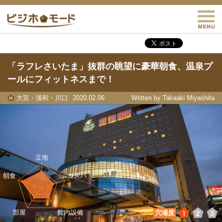
M
ビジホモード
「ラフレさいたま」抜群の眺望に豪華朝食、温泉プ
ールにフィットネスまで！
大宮・浦和・川口
2020.02.06
Written by Takaaki Miyashita
1
2
3
穴場度