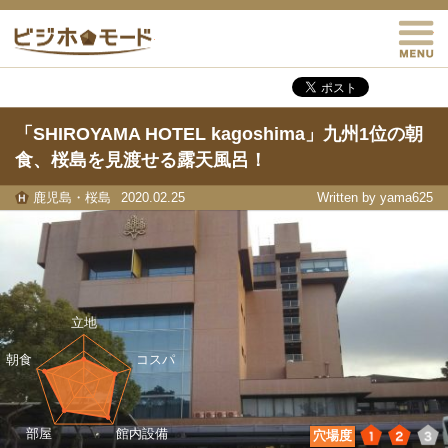
M
ビジホモード
「SHIROYAMA HOTEL kagoshima」九州1位の朝
食、桜島を見渡せる露天風呂！
鹿児島・桜島
2020.02.25
Written by yama625
1
2
3
穴場度