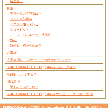
客室廊下
客室
客室全体の雰囲気は？
ベッドと部屋着
デスク・棚・テレビ
クローゼット
ユニットバスルーム・洗面台
Wi-Fi
窓外観、窓からの展望
大浴場
「宴会場レインボー」での朝食ビュッフェ
SHIROYAMA HOTEL kagoshimaへのアクセス
晩御飯はどうする？
周辺環境
近くのコンビニは？
SHIROYAMA HOTEL kagoshimaのレビューまとめ・評価
SHIROYAMA HOTEL kagoshima(城山ホテル鹿児島)と