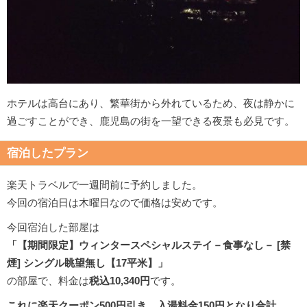
ホテルは高台にあり、繁華街から外れているため、夜は静かに
過ごすことができ、鹿児島の街を一望できる夜景も必見です。
宿泊したプラン
楽天トラベルで一週間前に予約しました。
今回の宿泊日は木曜日なので価格は安めです。
今回宿泊した部屋は
「【期間限定】ウィンタースペシャルステイ－食事なし－ [禁
煙] シングル眺望無し【17平米】」
の部屋で、料金は
税込10,340円
です。
これに楽天クーポン500円引き、入湯料金150円となり合計