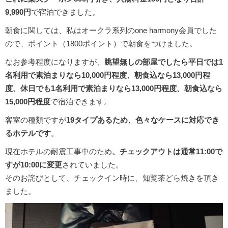
9,990円
で宿泊できました。
朝食に関しては、私はオークラ系列のone harmony会員でした
ので、ポイント（1800ポイント）で朝食をつけました。
なお参考程度になりますが、
眺望無しの部屋でしたら平日では1
名利用で素泊まりなら10,000円程度、朝食込なら13,000円程
度、休日でも1名利用で素泊まりなら13,000円程度、朝食込なら
15,000円程度
で宿泊できます。
客室の種類ですが
19タイプあるため、色々なケースに対応でき
るホテルです
。
現在ホテルの耐震工事中のため
、チェックアウトは通常11:00で
すが10:00に変更
されていました。
そのお詫びとして、チェックイン時に、知覧茶どら焼きを頂き
ました。