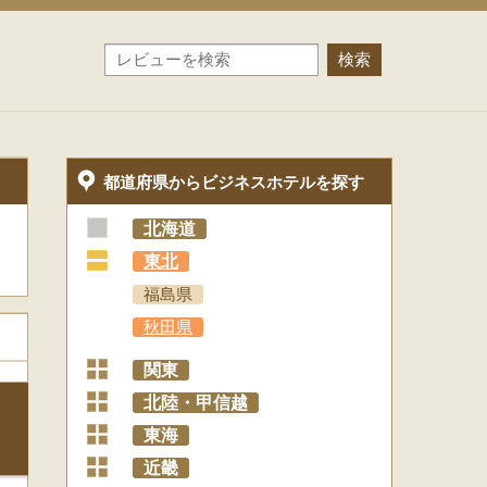
都道府県からビジネスホテルを探す
北海道
+
東北
福島県
秋田県
+
関東
+
北陸・甲信越
+
東海
+
近畿