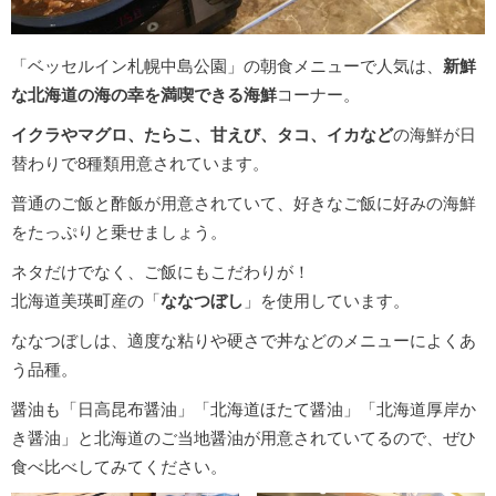
「ベッセルイン札幌中島公園」の朝食メニューで人気は、
新鮮
な北海道の海の幸を満喫できる海鮮
コーナー。
イクラやマグロ、たらこ、甘えび、タコ、イカなど
の海鮮が日
替わりで8種類用意されています。
普通のご飯と酢飯が用意されていて、好きなご飯に好みの海鮮
をたっぷりと乗せましょう。
ネタだけでなく、ご飯にもこだわりが！
北海道美瑛町産の「
ななつぼし
」を使用しています。
ななつぼしは、適度な粘りや硬さで丼などのメニューによくあ
う品種。
醤油も「日高昆布醤油」「北海道ほたて醤油」「北海道厚岸か
き醤油」と北海道のご当地醤油が用意されていてるので、ぜひ
食べ比べしてみてください。