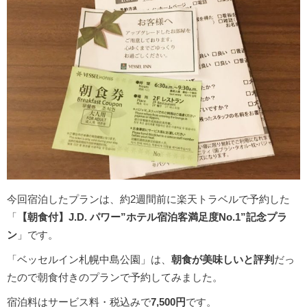
今回宿泊したプランは、約2週間前に楽天トラベルで予約した
「
【朝食付】J.D. パワー”ホテル宿泊客満足度No.1”記念プラ
ン
」です。
「ベッセルイン札幌中島公園」は、
朝食が美味しいと評判
だっ
たので朝食付きのプランで予約してみました。
宿泊料はサービス料・税込みで
7,500円
です。