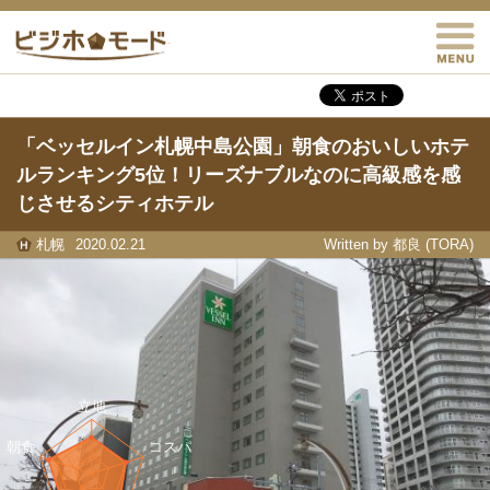
M
ビジホモード
「ベッセルイン札幌中島公園」朝食のおいしいホテ
ルランキング5位！リーズナブルなのに高級感を感
じさせるシティホテル
札幌
2020.02.21
Written by 都良 (TORA)