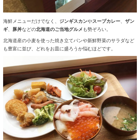
海鮮メニューだけでなく、
ジンギスカン
や
スープカレー
、
ザン
ギ
、
豚丼
などの
北海道のご当地グルメ
も勢ぞろい。
北海道産の小麦を使った焼き立てパンや新鮮野菜のサラダなど
も豊富に並び、どれをお皿に盛ろうか悩むほどです。