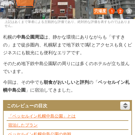
1
2
3
穴場度
上記はあくまで筆者による主観的な評価であり、絶対的な評価を表すものではありま
せん。
札幌の
中島公園周辺
は、静かな環境にありながらも「すすき
の」まで徒歩圏内、札幌駅まで地下鉄で3駅とアクセスも良くビ
ジネスにも観光にも便利なエリアです。
そのため地下鉄中島公園駅の周りには多くのホテルが立ち並ん
でいます。
今回は、その中でも
朝食がおいしいと評判
の「
ベッセルイン札
幌中島公園
」に宿泊してきました。
このレビューの目次
「ベッセルイン札幌中島公園」とは
宿泊したプラン
ベッセルイン札幌中島公園の外観