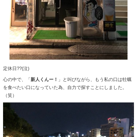
定休日??(泣)
心の中で、「
新人くんー！
」と叫びながら、もう私の口は牡蠣
を食べたい口になっていた為、自力で探すことにしました。
（笑）