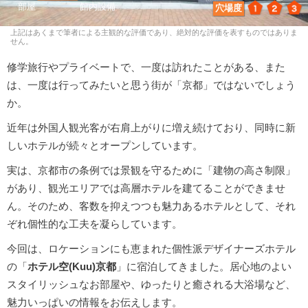
1
2
3
穴場度
上記はあくまで筆者による主観的な評価であり、絶対的な評価を表すものではありま
せん。
修学旅行やプライベートで、一度は訪れたことがある、また
は、一度は行ってみたいと思う街が「京都」ではないでしょう
か。
近年は外国人観光客が右肩上がりに増え続けており、同時に新
しいホテルが続々とオープンしています。
実は、京都市の条例では景観を守るために「建物の高さ制限」
があり、観光エリアでは高層ホテルを建てることができませ
ん。そのため、客数を抑えつつも魅力あるホテルとして、それ
ぞれ個性的な工夫を凝らしています。
今回は、ロケーションにも恵まれた個性派デザイナーズホテル
の「
ホテル空(Kuu)京都
」に宿泊してきました。居心地のよい
スタイリッシュなお部屋や、ゆったりと癒される大浴場など、
魅力いっぱいの情報をお伝えします。