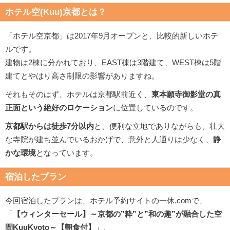
ホテル空(Kuu)京都とは？
「ホテル空京都」は2017年9月オープンと、比較的新しいホテ
ルです。
建物は2棟に分かれており、EAST棟は3階建て、WEST棟は5階
建てとやはり高さ制限の影響がありますね。
それもそのはず、ホテルは京都駅前近く、
東本願寺御影堂の真
正面という絶好のロケーション
に位置しているのです。
京都駅からは徒歩7分以内
と、便利な立地でありながらも、壮大
な寺院が建ち並んでいるおかげで、意外と人通りは少なく、
静
かな環境
となっています。
宿泊したプラン
今回宿泊したプランは、ホテル予約サイトの一休.comで、
「
【ウィンターセール】～京都の”粋”と”和の趣”が融合した空
間KuuKyoto～【朝食付】
」、