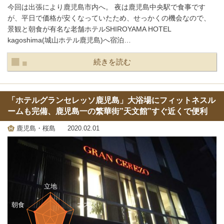
今回は出張により鹿児島市内へ。 夜は鹿児島中央駅で食事です
が、平日で価格が安くなっていたため、せっかくの機会なので、
景観と朝食が有名な老舗ホテルSHIROYAMA HOTEL
kagoshima(城山ホテル鹿児島)へ宿泊…
続きを読む
「ホテルグランセレッソ鹿児島」大浴場にフィットネスル
ームも完備、鹿児島一の繁華街”天文館”すぐ近くで便利
鹿児島・桜島
2020.02.01