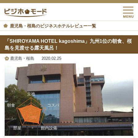
M
ビジホモード
鹿児島・桜島のビジネスホテルレビュー一覧
「SHIROYAMA HOTEL kagoshima」九州1位の朝食、桜
島を見渡せる露天風呂！
鹿児島・桜島
2020.02.25