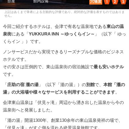
1
2
3
穴場度
上記はあくまで筆者による主観的な評価であり、絶対的な評価を表すものではありま
せん。
今回ご紹介するホテルは、会津で有名な温泉地である
東山の温
泉街
にある「
YUKKURA INN ～ゆっくらイン～
」（以下「 ゆっ
くらイン 」）です。
ノンサービスだから実現できるリーズナブルな価格のビジネス
ホテルです。
その安さは圧倒的で、東山温泉街の宿泊施設で
最も安いホテル
です。
「
庄助の宿 瀧の湯
」（以下「瀧の湯」）の
別館
で、
本館「瀧の
湯」の大浴場や様々なサービスを利用することができます
。
会津東山温泉は「伏見ヶ滝」周辺から湧き出した温泉から今の
温泉街へと発展しました。
「瀧の湯」開湯1300年、創業130余年の東山温泉発祥の場で、
「伏見ヶ滝」がすぐ側を流れる絶景温泉旅館です。