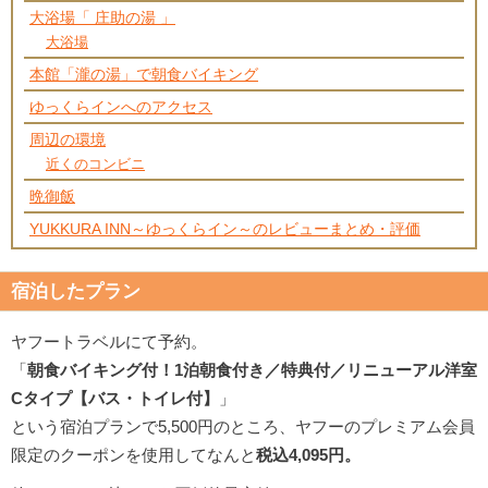
大浴場「 庄助の湯 」
大浴場
本館「瀧の湯」で朝食バイキング
ゆっくらインへのアクセス
周辺の環境
近くのコンビニ
晩御飯
YUKKURA INN～ゆっくらイン～のレビューまとめ・評価
宿泊したプラン
ヤフートラベルにて予約。
「
朝食バイキング付！1泊朝食付き／特典付／リニューアル洋室
Cタイプ【バス・トイレ付】
」
という宿泊プランで5,500円のところ、ヤフーのプレミアム会員
限定のクーポンを使用してなんと
税込4,095円。